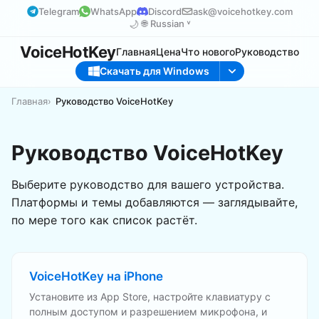
Telegram
WhatsApp
Discord
ask@voicehotkey.com
🌙
🌐
Russian ˅
VoiceHotKey
Главная
Цена
Что нового
Руководство
Скачать для Windows
Главная
Руководство VoiceHotKey
Руководство VoiceHotKey
Выберите руководство для вашего устройства.
Платформы и темы добавляются — заглядывайте,
по мере того как список растёт.
VoiceHotKey на iPhone
Установите из App Store, настройте клавиатуру с
полным доступом и разрешением микрофона, и